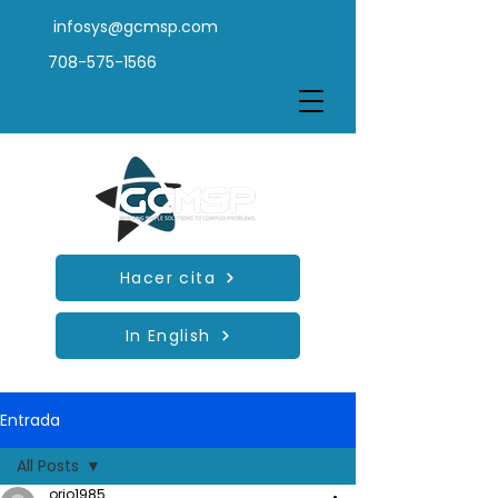
infosys@gcmsp.com
708-575-1566
Hacer cita
In English
Entrada
All Posts
orio1985