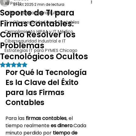
All Posts
31 oct 2025
2 min de lectura
Soporte de TI para
Ciberseguridad para Bufetes
Firmas Contables:
IT y Ciberseguridad para Contables
Cumplimiento HIPAA y IT Médico
Cómo Resolver los
Ciberseguridad Industrial e IT
Problemas
Estrategias IT para PYMES Chicago
Tecnológicos Ocultos
Obtuvo NaN de 5 estrellas.
Por Qué la Tecnología 
Es la Clave del Éxito 
para las Firmas 
Contables
Para las 
firmas contables
, el 
tiempo realmente 
es dinero
.Cada 
minuto perdido por 
tiempo de 