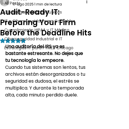
All Posts
17 ago 2025
1 min de lectura
Audit-Ready IT:
Ciberseguridad para Bufetes
Preparing Your Firm
IT y Ciberseguridad para Contables
Cumplimiento HIPAA y IT Médico
Before the Deadline Hits
Ciberseguridad Industrial e IT
Obtuvo NaN de 5 estrellas.
Una auditoría del IRS ya es 
Estrategias IT para PYMES Chicago
bastante estresante. No dejes que 
tu tecnología lo empeore.
Cuando tus sistemas son lentos, tus 
archivos están desorganizados o tu 
seguridad es dudosa, el estrés se 
multiplica. Y durante la temporada 
alta, cada minuto perdido duele.