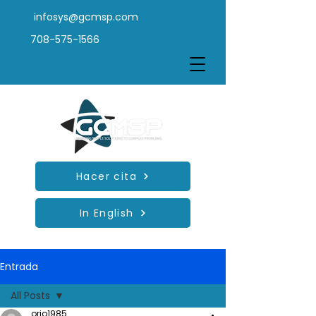
infosys@gcmsp.com
708-575-1566
Hacer cita
In English
Entrada
All Posts
orio1985