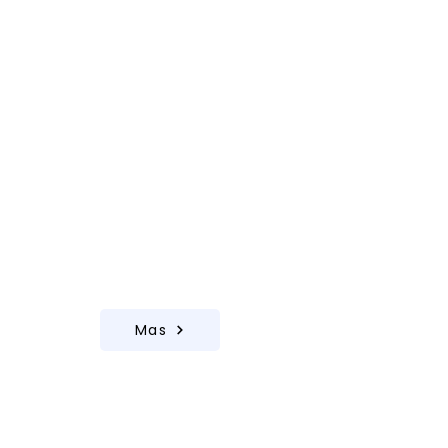
Firmas Legales y Bienes
Raíces
Sistemas estables y datos de
clientes protegidos
Mas
Firmas Contables y
Oficinas Financieras