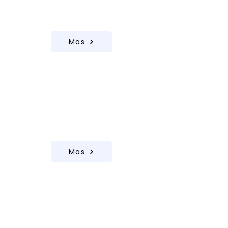
Soporte resistente a la temporada de
impuestos y cumplimiento normativo
Mas
Negocios Latinos
Soporte de IT bilingüe que respeta a
tu equipo, tu cultura y tus clientes
Mas